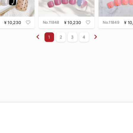
10,230
No.11848
10,230
No.11849
10
1
2
3
4
店舗名・日時からお店を予約
プライバシーポリシー