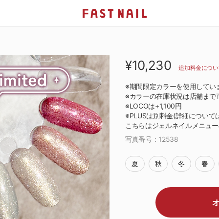
¥10,230
追加料金につい
※期間限定カラーを使用してい
※カラーの在庫状況は店舗まで
※LOCOは+1,100円
※PLUSは別料金(詳細につい
こちらはジェルネイルメニュー
写真番号：
12538
夏
秋
冬
春