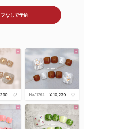
オフなしで予約
,230
No.11762
10,230