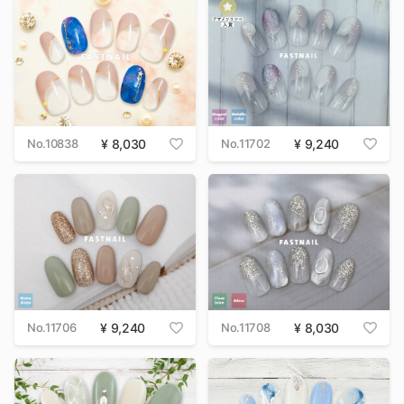
No.10838
8,030
No.11702
9,240
No.11706
9,240
No.11708
8,030