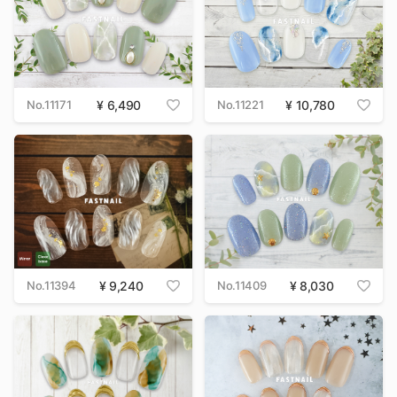
No.11171
6,490
No.11221
10,780
No.11394
9,240
No.11409
8,030