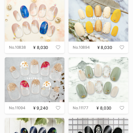
No.10838
8,030
No.10894
8,030
No.11094
9,240
No.11177
8,030