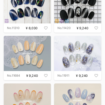
No.11310
8,030
No.11420
9,240
No.11684
9,240
No.11911
9,240